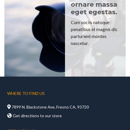
ornare massa
eget egestas.
Cum sociis natoque
penatibus et magnis dis
parturient montes
nascetur.
WHERE TO FIND US

7899 N. Blackstone Ave, Fresno CA, 93720

Get directions to our store