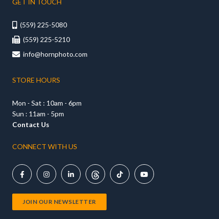
GET IN TOUCH
(559) 225-5080

(559) 225-5210

info@hornphoto.com

STORE HOURS
Mon - Sat : 10am - 6pm
Sun : 11am - 5pm
Contact Us
CONNECT WITH US





JOIN OUR NEWSLETTER